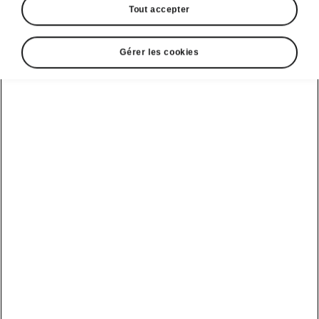
Tout accepter
Gérer les cookies
Extérieur intelligent ŠKODA KODIAQ
PROTECTION DES PORTES
Les protections plastiques qui se déploient
automatiquement sur les bords des portes sont
l’une des solutions pratiques pour la vie de
tous les jours qui vont vous faire aimer le