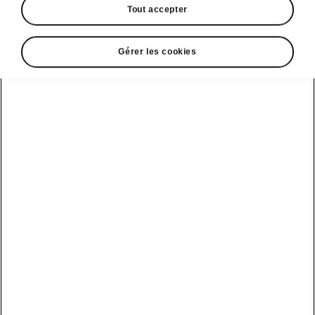
Tout accepter
Gérer les cookies
Espace du nouveau ŠKODA KAROQ
VOTRE ESPACE VITAL
Dans le nouveau ŠKODA KAROQ, il y a
suffisamment de place pour vous et votre vie:
famille, bagages, amis, hobbies, matériel de
sport, travail, voyages, détente…