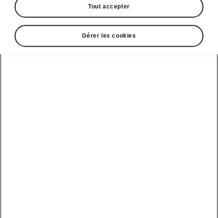
Tout accepter
Gérer les cookies
Connectivité du Škoda Kodiaq
SmartLink
SmartLink établit une connexion entre votre
smartphone et le système d’infodivertissement
embarqué via Apple CarPlay ou Android Auto.
Écoutez de la musique, naviguez et gérez vos