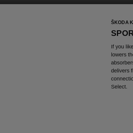
ŠKODA K
SPOR
If you li
lowers t
absorber
delivers 
connecti
Select.