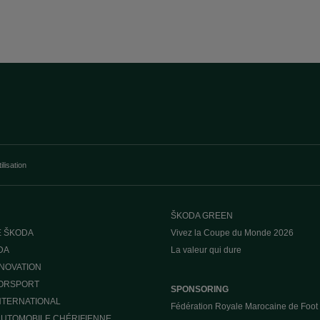
ilisation
ŠKODA GREEN
E ŠKODA
Vivez la Coupe du Monde 2026
DA
La valeur qui dure
NNOVATION
ORSPORT
SPONSORING
INTERNATIONAL
Fédération Royale Marocaine de Foot
UTOMOBILE CHÉRIFIENNE