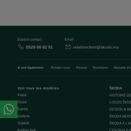
Espace contact
Email
0520 00 62 01
relationclient@skoda.ma
A voir également
Rendez-vous
Réseau
Brochures
Manuels d'ut
Voir tous les modèles
ŠKODA
Fabia
HISTOIRE D
Scala
LOGOS ŠKO
Kamiq
DESIGN & I
Octavia
ŠKODA MOT
Superb
ŠKODA À L'
Kodiaq 4x4
CENTRALE A