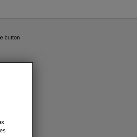
e button
es
des