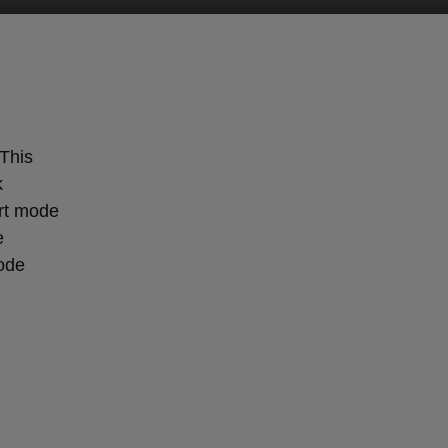
 This
k
rt mode
e
ode