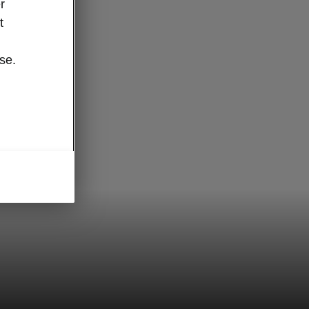
r
t
se.