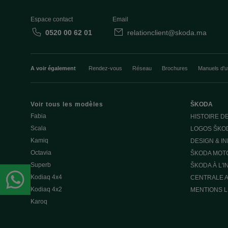
Espace contact
Email
0520 00 62 01
relationclient@skoda.ma
A voir également
Rendez-vous
Réseau
Brochures
Manuels d'ut
Voir tous les modèles
ŠKODA
Fabia
HISTOIRE D
Scala
LOGOS ŠKO
Kamiq
DESIGN & I
Octavia
ŠKODA MOT
Superb
ŠKODA À L'
Kodiaq 4x4
CENTRALE A
Kodiaq 4x2
MENTIONS 
Karoq