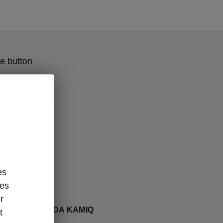
e button
es
des
r
ly Clever» ŠKODA KAMIQ
t