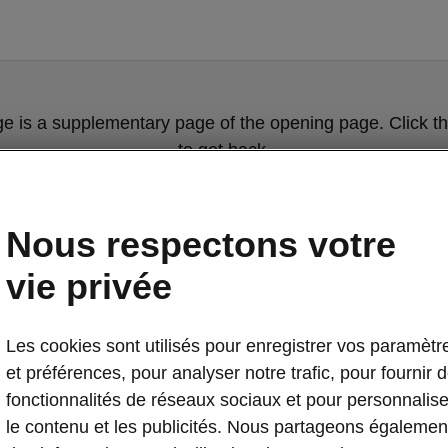
ge is a supplementary page of the opening page. Click th
to get back.
GET BACK TO THE OPENING PAGE.
Nous respectons votre
vie privée
Les cookies sont utilisés pour enregistrer vos paramètr
et préférences, pour analyser notre trafic, pour fournir 
fonctionnalités de réseaux sociaux et pour personnalise
Coffre «Simp
le contenu et les publicités. Nous partageons égalemen