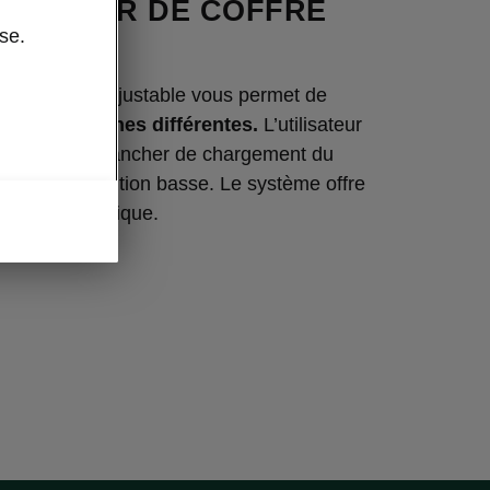
LANCHER DE COFFRE
se.
BLE
er de coffre ajustable vous permet de
re en
deux zones différentes.
L’utilisateur
t sortir le plancher de chargement du
 mettre en position basse. Le système offre
stockage pratique.