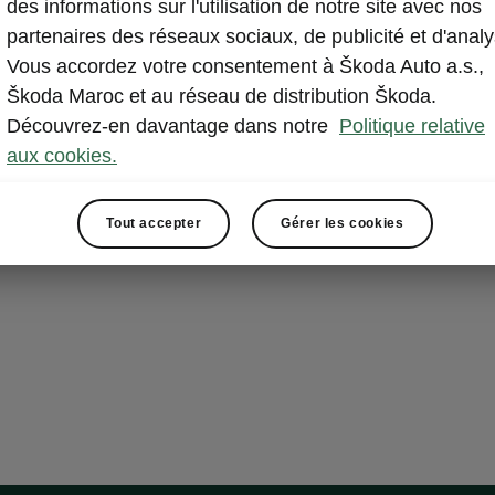
FAUX P
des informations sur l'utilisation de notre site avec nos
partenaires des réseaux sociaux, de publicité et d'analy
AJUSTA
Vous accordez votre consentement à Škoda Auto a.s.,
Škoda Maroc et au réseau de distribution Škoda.
Le faux planch
Découvrez-en davantage dans notre
Politique relative
diviser le coff
aux cookies.
peut simplemen
coffre pour le
un espace de 
Tout accepter
Gérer les cookies