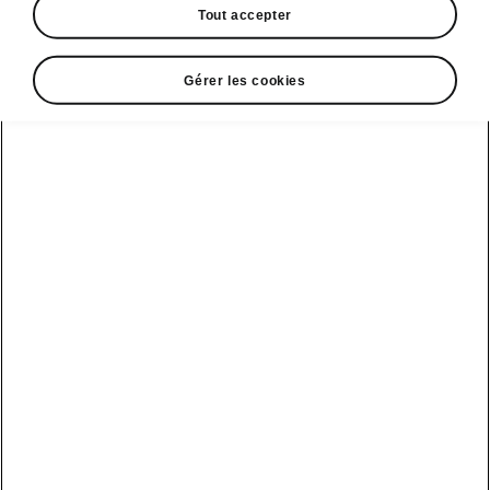
Tout accepter
Gérer les cookies
Sécurité
ASSISTANTS DE CONDUITE
Voyager avec un copilote est toujours plus
sécurisant. Dans cette optique, la nouvelle
FABIA est équipée de nombreux assistants
vous permettant de réagir rapidement à une