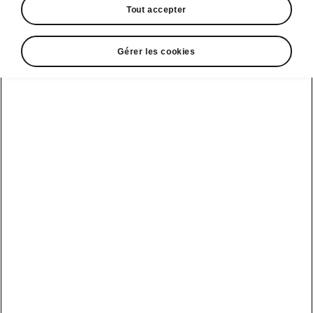
Tout accepter
Gérer les cookies
Connectivité ŠKODA FABIA
SMARTLINK
SmartLink assure une connexion élégante
entre le véhicule et le smartphone en
s’appuyant sur les
interfaces Apple CarPlay,
Android Auto et MirrorLink.
Que vous