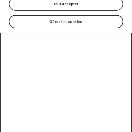
Tout accepter
Gérer les cookies
Coffre ŠKODA FABIA
RIEN N’EST PLUS
IMPORTANT QUE LE
VOLUME
La
SKODA FABIA
de 4ème génération est