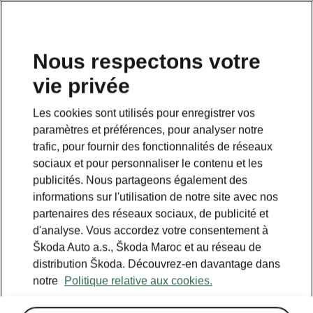
Nous respectons votre
vie privée
RETOUR AUX MODÈLES
Les cookies sont utilisés pour enregistrer vos
paramètres et préférences, pour analyser notre
Superb II - Manuels
trafic, pour fournir des fonctionnalités de réseaux
sociaux et pour personnaliser le contenu et les
publicités. Nous partageons également des
Paramètres de recherche
informations sur l'utilisation de notre site avec nos
partenaires des réseaux sociaux, de publicité et
Période de production
d'analyse. Vous accordez votre consentement à
2014/11
Škoda Auto a.s., Škoda Maroc et au réseau de
distribution Škoda. Découvrez-en davantage dans
notre
Politique relative aux cookies.
Langue