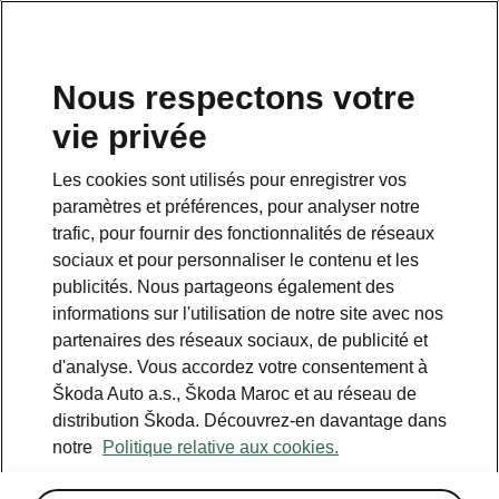
Nous respectons votre
vie privée
RETOUR AUX MODÈLES
Les cookies sont utilisés pour enregistrer vos
paramètres et préférences, pour analyser notre
Scala - Manuels
trafic, pour fournir des fonctionnalités de réseaux
sociaux et pour personnaliser le contenu et les
publicités. Nous partageons également des
Paramètres de recherche
informations sur l'utilisation de notre site avec nos
partenaires des réseaux sociaux, de publicité et
Période de production
d'analyse. Vous accordez votre consentement à
2026/8
Škoda Auto a.s., Škoda Maroc et au réseau de
distribution Škoda. Découvrez-en davantage dans
notre
Politique relative aux cookies.
Marché
Autres