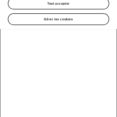
Tout accepter
Gérer les cookies
Langue
Afficher
Espace contact
0520 00 62 01
Email
relationclient@skoda.ma