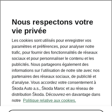
Nous respectons votre
vie privée
RETOUR AUX MODÈLES
Les cookies sont utilisés pour enregistrer vos
paramètres et préférences, pour analyser notre
Rapid Spaceback - Manuels
trafic, pour fournir des fonctionnalités de réseaux
sociaux et pour personnaliser le contenu et les
publicités. Nous partageons également des
Paramètres de recherche
informations sur l'utilisation de notre site avec nos
partenaires des réseaux sociaux, de publicité et
Période de production
d'analyse. Vous accordez votre consentement à
2018/11
Škoda Auto a.s., Škoda Maroc et au réseau de
distribution Škoda. Découvrez-en davantage dans
notre
Politique relative aux cookies.
Langue