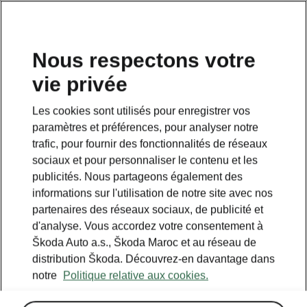
Nous respectons votre
vie privée
RETOUR AUX MODÈLES
Les cookies sont utilisés pour enregistrer vos
paramètres et préférences, pour analyser notre
Octavia Tour I - Manuels
trafic, pour fournir des fonctionnalités de réseaux
sociaux et pour personnaliser le contenu et les
publicités. Nous partageons également des
Paramètres de recherche
informations sur l'utilisation de notre site avec nos
partenaires des réseaux sociaux, de publicité et
Période de production
d'analyse. Vous accordez votre consentement à
2010/5
Škoda Auto a.s., Škoda Maroc et au réseau de
distribution Škoda. Découvrez-en davantage dans
notre
Politique relative aux cookies.
Langue