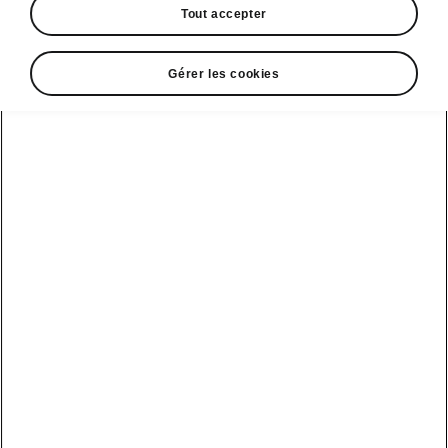
Tout accepter
Gérer les cookies
Langue
Afficher
Espace contact
0520 00 62 01
Email
relationclient@skoda.ma