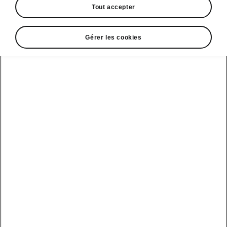
Tout accepter
Gérer les cookies
Langue
Afficher
Espace contact
0520 00 62 01
Email
relationclient@skoda.ma