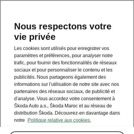
Nous respectons votre
vie privée
RETOUR AUX MODÈLES
Les cookies sont utilisés pour enregistrer vos
paramètres et préférences, pour analyser notre
Epiq - Manuels
trafic, pour fournir des fonctionnalités de réseaux
sociaux et pour personnaliser le contenu et les
publicités. Nous partageons également des
Paramètres de recherche
informations sur l'utilisation de notre site avec nos
partenaires des réseaux sociaux, de publicité et
To display the correct version of owner's
d'analyse. Vous accordez votre consentement à
manual for your vehicle, we recommend
Škoda Auto a.s., Škoda Maroc et au réseau de
to use search function via the VIN code.
distribution Škoda. Découvrez-en davantage dans
notre
Politique relative aux cookies.
Période de production
2026/6